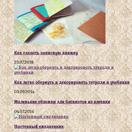
Как сделать записную книжку
23.07.2018
Как легко обернуть и декорировать тетради и учебники
03.09.2014
Маленькие обложки для блокнотов из клеенки
04.07.2014
Настенный ежедневник