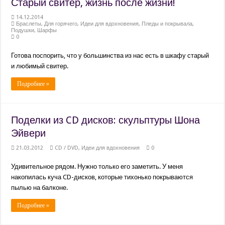
Старый свитер, жизнь после жизни!
Марлевая и ватно-марлевая повязки: как изготовить в домашних условиях и к
14.12.2014
Браслеты
,
Для горячего
,
Идеи для вдохновения
,
Пледы и покрывала
,
Подушки
,
Шарфы
0
Готова поспорить, что у большинства из нас есть в шкафу старый
и любимый свитер.
Подробнее »
Поделки из CD дисков: скульптуры Шона
Эйвери
21.03.2012
CD / DVD
,
Идеи для вдохновения
0
Удивительное рядом. Нужно только его заметить. У меня
накопилась куча CD-дисков, которые тихонько покрываются
пылью на балконе.
Подробнее »